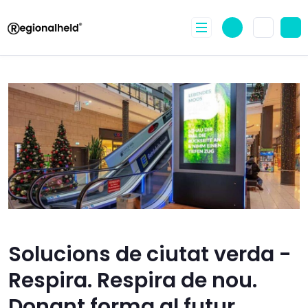
Anar
al
contingut
Solucions de ciutat verda -
Respira. Respira de nou.
Donant forma al futur.