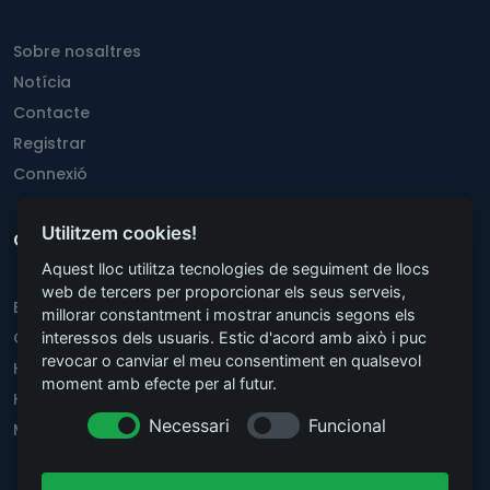
Sobre nosaltres
Notícia
Contacte
Registrar
Connexió
Utilitzem cookies!
Ciutats més populars
Aquest lloc utilitza tecnologies de seguiment de llocs
web de tercers per proporcionar els seus serveis,
Berlín
millorar constantment i mostrar anuncis segons els
Colònia
interessos dels usuaris. Estic d'acord amb això i puc
revocar o canviar el meu consentiment en qualsevol
Hannover
moment amb efecte per al futur.
Hamburg
Necessari
Funcional
Munic