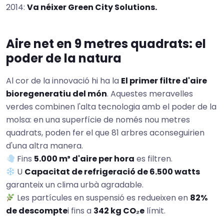
2014:
Va néixer Green City Solutions.
Aire net en 9 metres quadrats: el
poder de la natura
Al cor de la innovació hi ha la
El primer filtre d'aire
bioregeneratiu del món
. Aquestes meravelles
verdes combinen l'alta tecnologia amb el poder de la
molsa: en una superfície de només nou metres
quadrats, poden fer el que 81 arbres aconseguirien
d'una altra manera.
Fins
5.000 m³ d'aire per hora
es filtren.
U
Capacitat de refrigeració de 6.500 watts
garanteix un clima urbà agradable.
Les partícules en suspensió es redueixen en
82%
de descompte
i fins a
342 kg CO₂e
límit.